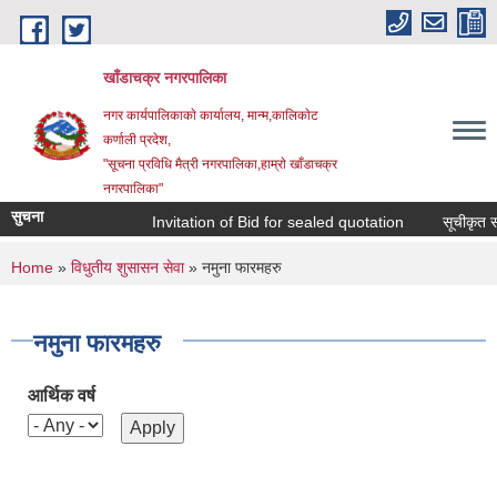
Skip to main content
खाँडाचक्र नगरपालिका
नगर कार्यपालिकाकाे कार्यालय, मान्म,कालिकाेट
क‍र्णाली प्रदेश,
"सूचना प्रविधि मैत्री नगरपालिका,हाम्राे खाँडाचक्र
नगरपालिका"
सुचना
Invitation of Bid for sealed quotation
सूचीकृत सम्व
You are here
Home
»
विधुतीय शुसासन सेवा
» नमुना फारमहरु
नमुना फारमहरु
आर्थिक वर्ष