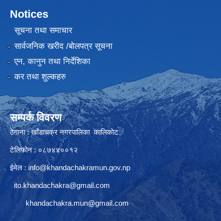
Notices
सूचना तथा समाचार
सार्वजनिक खरीद /बोलपत्र सूचना
एन, कानुन तथा निर्देशिका
कर तथा शुल्कहरु
सम्पर्क विवरण
ठेगाना : खाँडाचक्र नगरपालिका कालिकाेट
टेलिफोन : ०८७४४००१२
ईमेल :
info@khandachakramun.gov.np
ito.khandachakra@gmail.com
khandachakra.mun@gmail.com