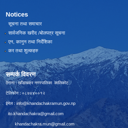
Notices
सूचना तथा समाचार
सार्वजनिक खरीद /बोलपत्र सूचना
एन, कानुन तथा निर्देशिका
कर तथा शुल्कहरु
सम्पर्क विवरण
ठेगाना : खाँडाचक्र नगरपालिका कालिकाेट
टेलिफोन : ०८७४४००१२
ईमेल :
info@khandachakramun.gov.np
ito.khandachakra@gmail.com
khandachakra.mun@gmail.com