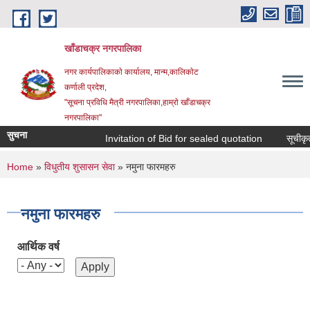
Skip to main content
खाँडाचक्र नगरपालिका
नगर कार्यपालिकाकाे कार्यालय, मान्म,कालिकाेट
क‍र्णाली प्रदेश,
"सूचना प्रविधि मैत्री नगरपालिका,हाम्राे खाँडाचक्र
नगरपालिका"
सुचना
Invitation of Bid for sealed quotation
सूचीकृत स
You are here
Home
»
विधुतीय शुसासन सेवा
» नमुना फारमहरु
नमुना फारमहरु
आर्थिक वर्ष