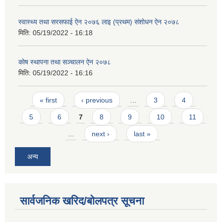
स्वास्थ्य तथा सरसफाई ऐन २०७६ लाइ (प्रथम) स‌ंशाेधन ऐन २०७८
मिति:
05/19/2022 - 16:18
काेष स्थापना तथा सञ्चालन ऐन २०७८
मिति:
05/19/2022 - 16:16
Pages
« first
‹ previous
…
3
4
5
6
7
8
9
10
11
…
next ›
last »
अन्य
सार्वजनिक खरिद/बोलपत्र सूचना