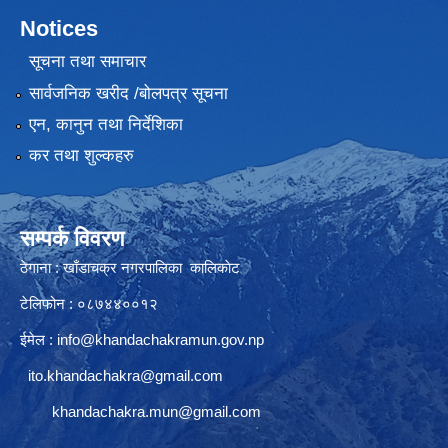
Notices
सूचना तथा समाचार
सार्वजनिक खरीद /बोलपत्र सूचना
एन, कानुन तथा निर्देशिका
कर तथा शुल्कहरु
सम्पर्क विवरण
ठेगाना : खाँडाचक्र नगरपालिका कालिकाेट
टेलिफोन : ०८७४४००१२
ईमेल :
info@khandachakramun.gov.np
ito.khandachakra@gmail.com
khandachakra.mun@gmail.com