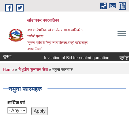
Skip to main content
खाँडाचक्र नगरपालिका
नगर कार्यपालिकाकाे कार्यालय, मान्म,कालिकाेट
क‍र्णाली प्रदेश,
"सूचना प्रविधि मैत्री नगरपालिका,हाम्राे खाँडाचक्र
नगरपालिका"
सुचना
Invitation of Bid for sealed quotation
सूचीकृत स
You are here
Home
»
विधुतीय शुसासन सेवा
» नमुना फारमहरु
नमुना फारमहरु
आर्थिक वर्ष