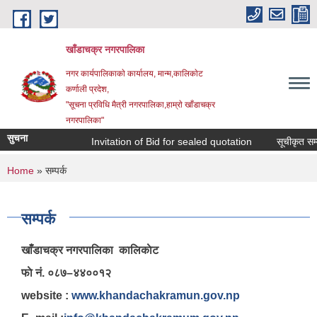
Skip to main content
खाँडाचक्र नगरपालिका
नगर कार्यपालिकाकाे कार्यालय, मान्म,कालिकाेट
क‍र्णाली प्रदेश,
"सूचना प्रविधि मैत्री नगरपालिका,हाम्राे खाँडाचक्र
नगरपालिका"
सुचना
Invitation of Bid for sealed quotation
सूचीकृत सम्वन्
You are here
Home
» सम्पर्क
सम्पर्क
खाँडाचक्र नगरपालिका कालिकाेट
फाे नं. ०८७–४४००१२
website :
www.khandachakramun.gov.np