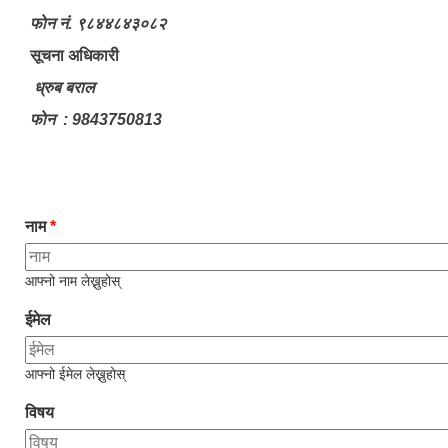
फाेन नं. ९८४४८४३०८२
सूचना अधिकारी
ध्रुब बराल
फाेन : 9843750813
नाम
*
आफ्नो नाम लेख्नुहोस्
ईमेल
आफ्नो ईमेल लेख्नुहोस्
विषय