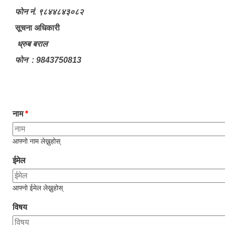
फाेन नं. ९८४४८४३०८२
सूचना अधिकारी
ध्रुब बराल
फाेन : 9843750813
नाम
*
आफ्नो नाम लेख्नुहोस्
ईमेल
आफ्नो ईमेल लेख्नुहोस्
विषय