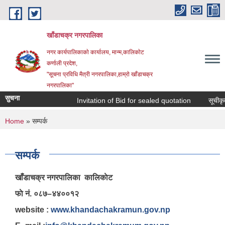
Skip to main content
खाँडाचक्र नगरपालिका
नगर कार्यपालिकाकाे कार्यालय, मान्म,कालिकाेट
क‍र्णाली प्रदेश,
"सूचना प्रविधि मैत्री नगरपालिका,हाम्राे खाँडाचक्र
नगरपालिका"
सुचना
Invitation of Bid for sealed quotation
सूचीकृत स
You are here
Home
» सम्पर्क
सम्पर्क
खाँडाचक्र नगरपालिका कालिकाेट
फाे नं. ०८७–४४००१२
website :
www.khandachakramun.gov.np