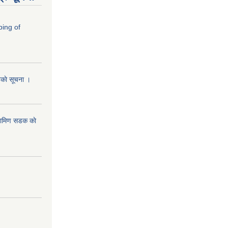
ping of
ानकाे सूचना ।
रामिण सडक काे