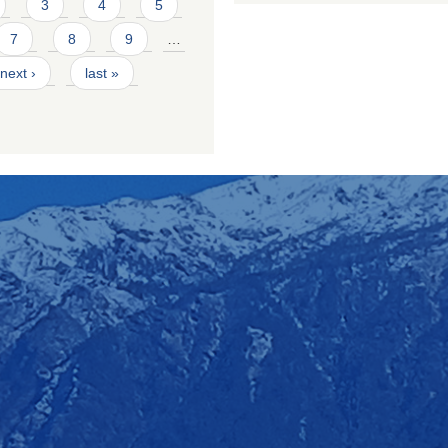
3
4
5
7
8
9
…
next ›
last »