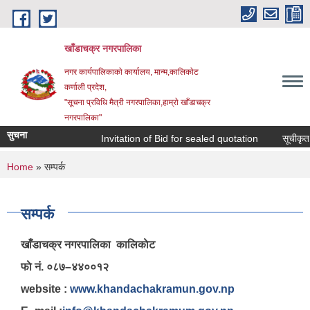
Skip to main content
खाँडाचक्र नगरपालिका
नगर कार्यपालिकाकाे कार्यालय, मान्म,कालिकाेट
क‍र्णाली प्रदेश,
"सूचना प्रविधि मैत्री नगरपालिका,हाम्राे खाँडाचक्र
नगरपालिका"
सुचना
Invitation of Bid for sealed quotation
सूचीकृत सम्
You are here
Home
» सम्पर्क
सम्पर्क
खाँडाचक्र नगरपालिका कालिकाेट
फाे नं. ०८७–४४००१२
website :
www.khandachakramun.gov.np