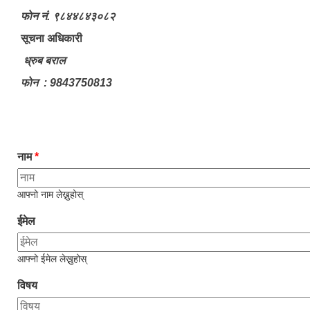
फाेन नं. ९८४४८४३०८२
सूचना अधिकारी
ध्रुब बराल
फाेन : 9843750813
नाम
*
आफ्नो नाम लेख्नुहोस्
ईमेल
आफ्नो ईमेल लेख्नुहोस्
विषय