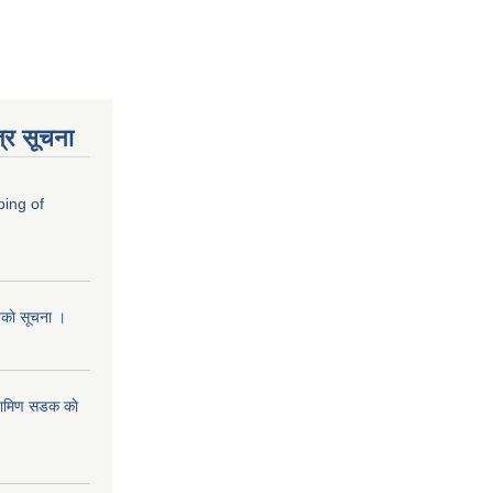
्र सूचना
ping of
ानकाे सूचना ।
रामिण सडक काे