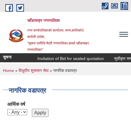
Skip to main content
खाँडाचक्र नगरपालिका
नगर कार्यपालिकाकाे कार्यालय, मान्म,कालिकाेट
क‍र्णाली प्रदेश,
"सूचना प्रविधि मैत्री नगरपालिका,हाम्राे खाँडाचक्र
नगरपालिका"
सुचना
Invitation of Bid for sealed quotation
सूचीकृत सम्वन
You are here
Home
»
विधुतीय शुसासन सेवा
» नागरिक वडापत्र
नागरिक वडापत्र
आर्थिक वर्ष