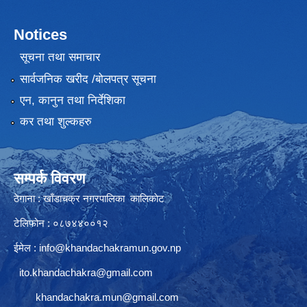
Notices
सूचना तथा समाचार
सार्वजनिक खरीद /बोलपत्र सूचना
एन, कानुन तथा निर्देशिका
कर तथा शुल्कहरु
सम्पर्क विवरण
ठेगाना : खाँडाचक्र नगरपालिका कालिकाेट
टेलिफोन : ०८७४४००१२
ईमेल :
info@khandachakramun.gov.np
ito.khandachakra@gmail.com
khandachakra.mun@gmail.com