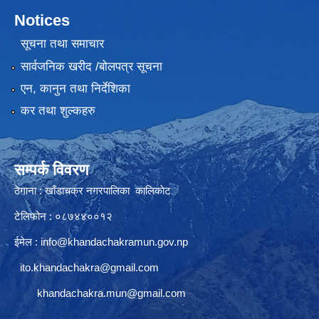
Notices
सूचना तथा समाचार
सार्वजनिक खरीद /बोलपत्र सूचना
एन, कानुन तथा निर्देशिका
कर तथा शुल्कहरु
सम्पर्क विवरण
ठेगाना : खाँडाचक्र नगरपालिका कालिकाेट
टेलिफोन : ०८७४४००१२
ईमेल :
info@khandachakramun.gov.np
ito.khandachakra@gmail.com
khandachakra.mun@gmail.com