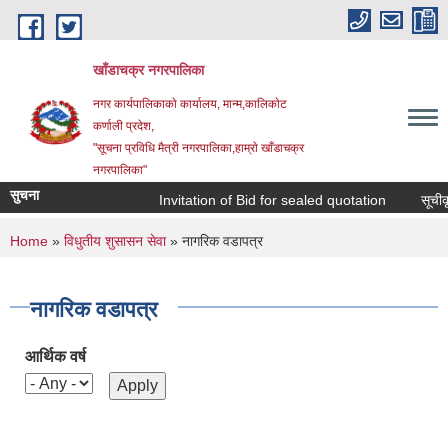
Skip to main content
खाँडाचक्र नगरपालिका
नगर कार्यपालिकाकाे कार्यालय, मान्म,कालिकाेट
क‍र्णाली प्रदेश,
"सूचना प्रविधि मैत्री नगरपालिका,हाम्राे खाँडाचक्र
नगरपालिका"
सुचना
Invitation of Bid for sealed quotation
सूचीकृत
You are here
Home
»
विधुतीय शुसासन सेवा
» नागरिक वडापत्र
नागरिक वडापत्र
आर्थिक वर्ष