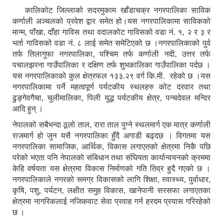
कालिकोट जिल्लाको सदरमुकाम खाँडाचक्र नगरपालिका साविक
कर्णाली अञ्चलको प्रवेश द्वार समेत हो।यस नगरपालिकामा साविकको
मान्म, पाँखा, दाँहा गाविस तथा वदालकोट गाविसको वडा नं. १, २ र ३ र
भर्ता गाविसको वडा नं. ८ लाई समेत समेटिएको छ ।नगरपालिकाको पुर्व
तर्फ तिलागुफा नगरपालिका, पश्चिम तर्फ कर्णाली नदी, उत्तर तर्फ
पचालझरना गाउँपालिका र दक्षिण तर्फ शुभकालिका गाउँपालिका पर्दछ ।
यस नगरपालिकाको कुल क्षेत्रफल १३३.२९ वर्ग कि.मी. रहेको छ ।यस
नगरपालिकामा पर्ने महत्वपूर्ण पर्यटकीय स्थलहरु कोट दरवार तथा
ढुङ्गेवगैचा, चुलीमालिका, पिली युद्ध पर्यटकीय क्षेत्र, पन्चदेवल मन्दिर
आदि हुन् ।
नेपालको सबैभन्दा ठूलो ताल, रारा ताल पुग्ने स्थलमार्ग एक मात्र कर्णाली
राजमार्ग हो जुन यसै नगरपालिका हुँदै अगाडी बढ्दछ । विगतमा यस
नगरपालिका सामाजिक, आर्थिक, विकास लगाएतको क्षेत्रमा निकै पछि
परेको भएता पनि नेपालको संबिधान तथा संघियता कार्यान्वयनको क्रममा
केहि वर्षयता यस क्षेत्रमा विकास निर्माणको गति तिव्र हुदै गएको छ ।
नगरपालिकाले नगरको समग्र विकासको लागि शिक्षा, स्वास्थ्य, पुर्वाधार,
कृषि, पशु, पर्यटन, लक्षीत समुह विकास, खानेपानी सरसफा लगाएतका
क्षेत्रमा नागरिकलाई नजिकवाट सेवा प्रवाह गर्न हरदम प्रयास गरिरहेको
छ ।