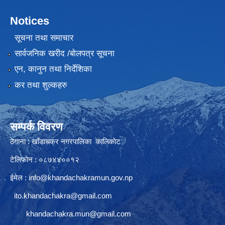
Notices
सूचना तथा समाचार
सार्वजनिक खरीद /बोलपत्र सूचना
एन, कानुन तथा निर्देशिका
कर तथा शुल्कहरु
सम्पर्क विवरण
ठेगाना : खाँडाचक्र नगरपालिका कालिकाेट
टेलिफोन : ०८७४४००१२
ईमेल :
info@khandachakramun.gov.np
ito.khandachakra@gmail.com
khandachakra.mun@gmail.com