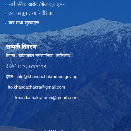
सार्वजनिक खरीद /बोलपत्र सूचना
एन, कानुन तथा निर्देशिका
कर तथा शुल्कहरु
सम्पर्क विवरण
ठेगाना : खाँडाचक्र नगरपालिका कालिकाेट
टेलिफोन : ०८७४४००१२
ईमेल :
info@khandachakramun.gov.np
ito.khandachakra@gmail.com
khandachakra.mun@gmail.com