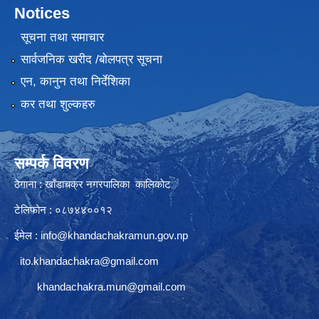
Notices
सूचना तथा समाचार
सार्वजनिक खरीद /बोलपत्र सूचना
एन, कानुन तथा निर्देशिका
कर तथा शुल्कहरु
सम्पर्क विवरण
ठेगाना : खाँडाचक्र नगरपालिका कालिकाेट
टेलिफोन : ०८७४४००१२
ईमेल :
info@khandachakramun.gov.np
ito.khandachakra@gmail.com
khandachakra.mun@gmail.com