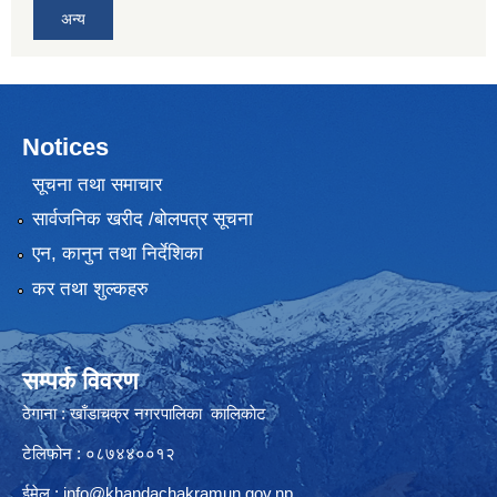
अन्य
Notices
सूचना तथा समाचार
सार्वजनिक खरीद /बोलपत्र सूचना
एन, कानुन तथा निर्देशिका
कर तथा शुल्कहरु
सम्पर्क विवरण
ठेगाना : खाँडाचक्र नगरपालिका कालिकाेट
टेलिफोन : ०८७४४००१२
ईमेल :
info@khandachakramun.gov.np