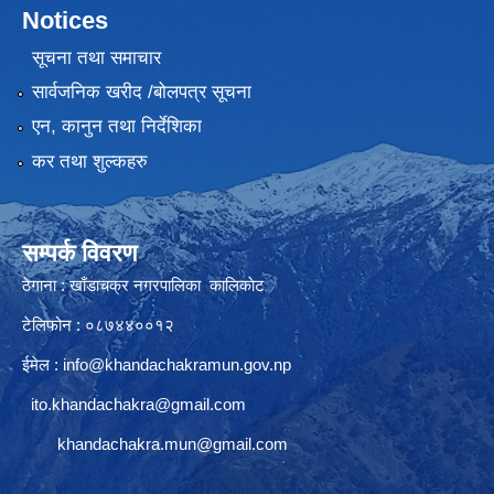
Notices
सूचना तथा समाचार
सार्वजनिक खरीद /बोलपत्र सूचना
एन, कानुन तथा निर्देशिका
कर तथा शुल्कहरु
सम्पर्क विवरण
ठेगाना : खाँडाचक्र नगरपालिका कालिकाेट
टेलिफोन : ०८७४४००१२
ईमेल :
info@khandachakramun.gov.np
ito.khandachakra@gmail.com
khandachakra.mun@gmail.com