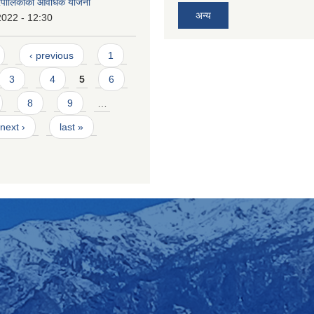
रपालिकाको आवधिक याेजना
अन्य
2022 - 12:30
‹ previous
1
3
4
5
6
8
9
…
next ›
last »