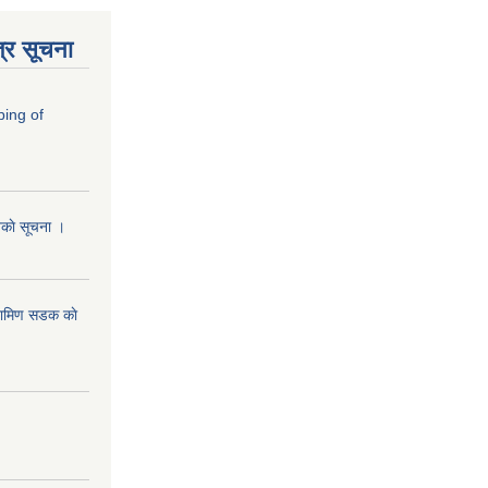
्र सूचना
ping of
ानकाे सूचना ।
रामिण सडक काे