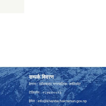
सम्पर्क विवरण
ठेगाना : खाँडाचक्र नगरपालिका कालिकाेट
टेलिफोन : ०८७४४००१२
ईमेल :
info@khandachakramun.gov.np