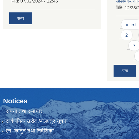
मिति:
07/02/2024 - 12:45
खाँडाचक्र नग
मिति:
12/23/
अन्य
Pages
« first
2
7
अन्य
Notices
सूचना तथा समाचार
सार्वजनिक खरीद /बोलपत्र सूचना
एन, कानुन तथा निर्देशिका