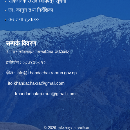
सार्वजनिक खरीद /बोलपत्र सूचना
एन, कानुन तथा निर्देशिका
कर तथा शुल्कहरु
सम्पर्क विवरण
ठेगाना : खाँडाचक्र नगरपालिका कालिकाेट
टेलिफोन : ०८७४४००१२
ईमेल :
info@khandachakramun.gov.np
ito.khandachakra@gmail.com
khandachakra.mun@gmail.com
© 2026 खाँडाचक्र नगरपालिका