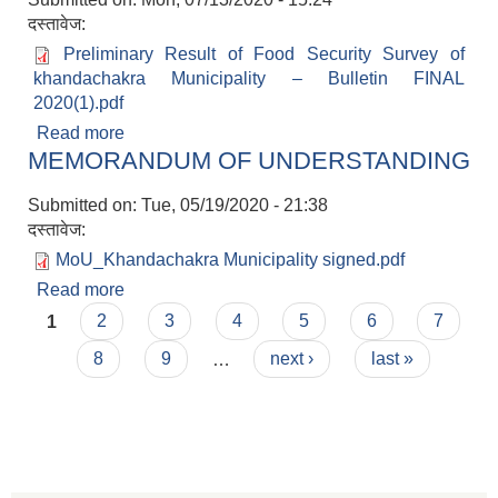
दस्तावेज:
Preliminary Result of Food Security Survey of
khandachakra Municipality – Bulletin FINAL
2020(1).pdf
Read more
about Preliminary Result of Food Security
MEMORANDUM OF UNDERSTANDING
Survey of khandachakra Municipality – Bulletin
FINAL 2020
Submitted on:
Tue, 05/19/2020 - 21:38
दस्तावेज:
MoU_Khandachakra Municipality signed.pdf
Read more
about MEMORANDUM OF
Pages
UNDERSTANDING
1
2
3
4
5
6
7
8
9
…
next ›
last »