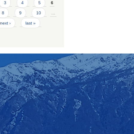
3
4
5
6
8
9
10
…
next ›
last »