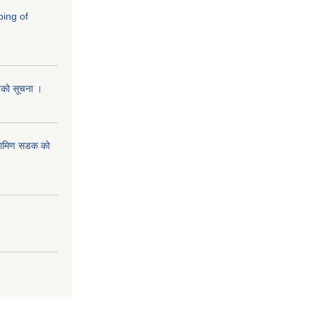
ping of
ानकाे सूचना ।
रामिण सडक काे