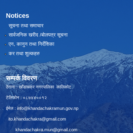
Notices
सूचना तथा समाचार
सार्वजनिक खरीद /बोलपत्र सूचना
एन, कानुन तथा निर्देशिका
कर तथा शुल्कहरु
सम्पर्क विवरण
ठेगाना : खाँडाचक्र नगरपालिका कालिकाेट
टेलिफोन : ०८७४४००१२
ईमेल :
info@khandachakramun.gov.np
ito.khandachakra@gmail.com
khandachakra.mun@gmail.com