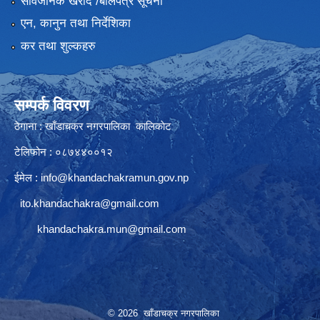
सार्वजनिक खरीद /बोलपत्र सूचना
एन, कानुन तथा निर्देशिका
कर तथा शुल्कहरु
सम्पर्क विवरण
ठेगाना : खाँडाचक्र नगरपालिका कालिकाेट
टेलिफोन : ०८७४४००१२
ईमेल :
info@khandachakramun.gov.np
ito.khandachakra@gmail.com
khandachakra.mun@gmail.com
© 2026 खाँडाचक्र नगरपालिका