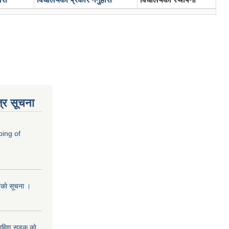
्र सूचना
ping of
ानकाे सूचना ।
रामिण सडक काे