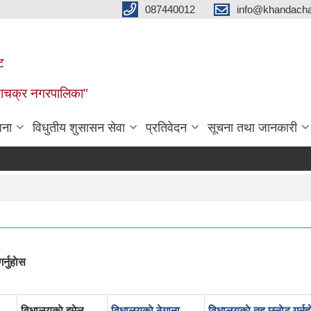
087440012
info@khandacha
ट
ाँडाचक्र नगरपालिका"
जना
विधुतीय शुसासन सेवा
प्रतिवेदन
सूचना तथा जानकारी
्नुहाेस
विधालयकाे इमेल
विधालयकाे ठेगाना
विधालयकाे तह छनाेट गर्नुह