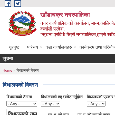
Skip to main content
खाँडाचक्र नगरपालिका
नगर कार्यपालिकाकाे कार्यालय, मान्म,कालिकाे
क‍र्णाली प्रदेश,
"सूचना प्रविधि मैत्री नगरपालिका,हाम्राे ख
गृहपृष्ठ
परिचय
वडा कार्यालयहरु
कार्यक्रम तथा परियो
सुचना
You are here
Home
» विधालयकाे विवरण
विधालयकाे विवरण
विधालयकाे ठेगाना
विधालयकाे तह छनाेट गर्नुहाेस
विधालयकाे प्रकार गर
विधालयकाे नाम
प्र.अ. काे नाम
प्र.अ. काे सम्पर्क नम्वर