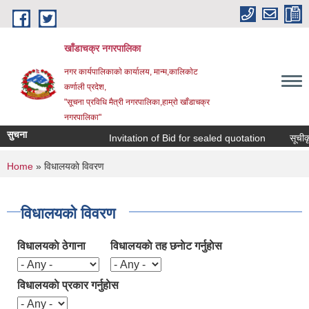
Skip to main content
खाँडाचक्र नगरपालिका
नगर कार्यपालिकाकाे कार्यालय, मान्म,कालिकाेट
क‍र्णाली प्रदेश,
"सूचना प्रविधि मैत्री नगरपालिका,हाम्राे खाँडाचक्र
नगरपालिका"
सुचना
Invitation of Bid for sealed quotation
सूचीकृत 
You are here
Home
» विधालयकाे विवरण
विधालयकाे विवरण
विधालयकाे ठेगाना
विधालयकाे तह छनाेट गर्नुहाेस
विधालयकाे प्रकार गर्नुहाेस