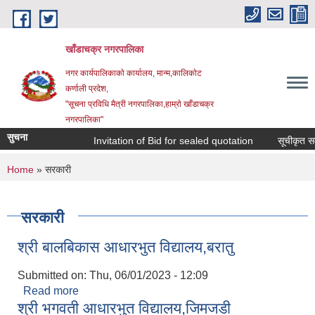
Skip to main content
खाँडाचक्र नगरपालिका
नगर कार्यपालिकाकाे कार्यालय, मान्म,कालिकाेट
क‍र्णाली प्रदेश,
"सूचना प्रविधि मैत्री नगरपालिका,हाम्राे खाँडाचक्र
नगरपालिका"
सुचना
Invitation of Bid for sealed quotation
सूचीकृत सम्वन
You are here
Home
» सरकारी
सरकारी
श्री बालबिकास आधारभुत विद्यालय,बरातु
Submitted on:
Thu, 06/01/2023 - 12:09
Read more
about श्री बालबिकास आधारभुत विद्यालय,बरातु
श्री भगवती आधारभुत विद्यालय,जिमजडी