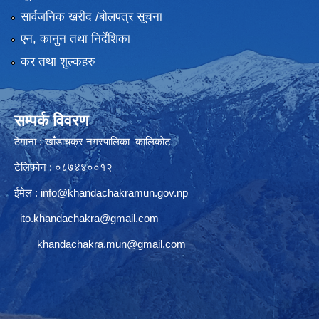
सार्वजनिक खरीद /बोलपत्र सूचना
एन, कानुन तथा निर्देशिका
कर तथा शुल्कहरु
सम्पर्क विवरण
ठेगाना : खाँडाचक्र नगरपालिका कालिकाेट
टेलिफोन : ०८७४४००१२
ईमेल :
info@khandachakramun.gov.np
ito.khandachakra@gmail.com
khandachakra.mun@gmail.com