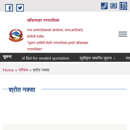
Skip to main content
खाँडाचक्र नगरपालिका
नगर कार्यपालिकाकाे कार्यालय, मान्म,कालिकाेट
क‍र्णाली प्रदेश,
"सूचना प्रविधि मैत्री नगरपालिका,हाम्राे खाँडाचक्र
नगरपालिका"
सुचना
Invitation of Bid for sealed quotation
सूचीकृत सम्वन्धि सूचना ।
You are here
Home
»
परिचय
» श्रोत नक्सा
श्रोत नक्सा