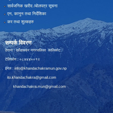
सार्वजनिक खरीद /बोलपत्र सूचना
एन, कानुन तथा निर्देशिका
कर तथा शुल्कहरु
सम्पर्क विवरण
ठेगाना : खाँडाचक्र नगरपालिका कालिकाेट
टेलिफोन : ०८७४४००१२
ईमेल :
info@khandachakramun.gov.np
ito.khandachakra@gmail.com
khandachakra.mun@gmail.com