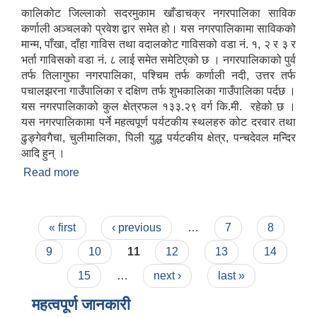
कालिकोट जिल्लाको सदरमुकाम खाँडाचक्र नगरपालिका साविक
कर्णाली अञ्चलको प्रवेश द्वार समेत हो। यस नगरपालिकामा साविकको
मान्म, पाँखा, दाँहा गाविस तथा वदालकोट गाविसको वडा नं. १, २ र ३ र
भर्ता गाविसको वडा नं. ८ लाई समेत समेटिएको छ । नगरपालिकाको पुर्व
तर्फ तिलागुफा नगरपालिका, पश्चिम तर्फ कर्णाली नदी, उत्तर तर्फ
पचालझरना गाउँपालिका र दक्षिण तर्फ शुभकालिका गाउँपालिका पर्दछ ।
यस नगरपालिकाको कुल क्षेत्रफल १३३.२९ वर्ग कि.मी. रहेको छ ।
यस नगरपालिकामा पर्ने महत्वपूर्ण पर्यटकीय स्थलहरु कोट दरवार तथा
ढुङ्गेवगैचा, चुलीमालिका, पिली युद्ध पर्यटकीय क्षेत्र, पन्चदेवल मन्दिर
आदि हुन् ।
Read more
about खाँडाचक्र नगरपालिकाकाे संक्षिप्त परिचय
Pages
« first
‹ previous
…
7
8
9
10
11
12
13
14
15
…
next ›
last »
महत्वपूर्ण जानकारी