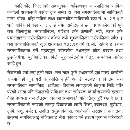
कालिकोट जिल्लाको सदरमुकाम खाँडाचक्र नगरपालिका साविक
कर्णाली अञ्चलको प्रवेश द्वार समेत हो।यस नगरपालिकामा साविकको
मान्म, पाँखा, दाँहा गाविस तथा वदालकोट गाविसको वडा नं. १, २ र ३ र
भर्ता गाविसको वडा नं. ८ लाई समेत समेटिएको छ ।नगरपालिकाको पुर्व
तर्फ तिलागुफा नगरपालिका, पश्चिम तर्फ कर्णाली नदी, उत्तर तर्फ
पचालझरना गाउँपालिका र दक्षिण तर्फ शुभकालिका गाउँपालिका पर्दछ ।
यस नगरपालिकाको कुल क्षेत्रफल १३३.२९ वर्ग कि.मी. रहेको छ ।यस
नगरपालिकामा पर्ने महत्वपूर्ण पर्यटकीय स्थलहरु कोट दरवार तथा
ढुङ्गेवगैचा, चुलीमालिका, पिली युद्ध पर्यटकीय क्षेत्र, पन्चदेवल मन्दिर
आदि हुन् ।
नेपालको सबैभन्दा ठूलो ताल, रारा ताल पुग्ने स्थलमार्ग एक मात्र कर्णाली
राजमार्ग हो जुन यसै नगरपालिका हुँदै अगाडी बढ्दछ । विगतमा यस
नगरपालिका सामाजिक, आर्थिक, विकास लगाएतको क्षेत्रमा निकै पछि
परेको भएता पनि नेपालको संबिधान तथा संघियता कार्यान्वयनको क्रममा
केहि वर्षयता यस क्षेत्रमा विकास निर्माणको गति तिव्र हुदै गएको छ ।
नगरपालिकाले नगरको समग्र विकासको लागि शिक्षा, स्वास्थ्य, पुर्वाधार,
कृषि, पशु, पर्यटन, लक्षीत समुह विकास, खानेपानी सरसफा लगाएतका
क्षेत्रमा नागरिकलाई नजिकवाट सेवा प्रवाह गर्न हरदम प्रयास गरिरहेको
छ ।