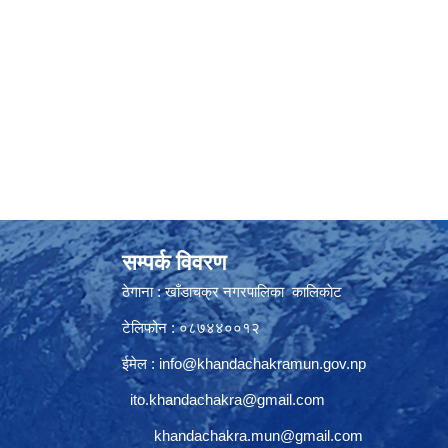
सम्पर्क विवरण
ठेगाना : खाँडाचक्र नगरपालिका कालिकाेट
टेलिफोन : ०८७४४००१२
ईमेल :
info@khandachakramun.gov.np
ito.khandachakra@gmail.com
khandachakra.mun@gmail.com