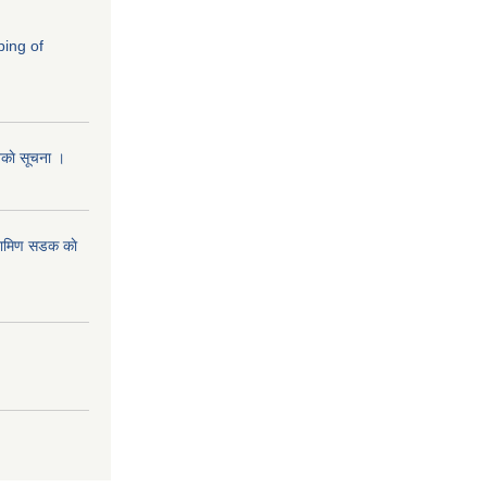
ping of
ानकाे सूचना ।
रामिण सडक काे