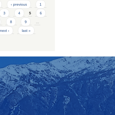
‹ previous
1
3
4
5
6
8
9
…
next ›
last »