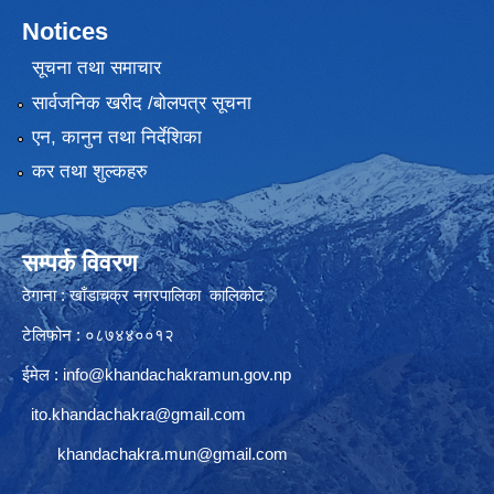
Notices
सूचना तथा समाचार
सार्वजनिक खरीद /बोलपत्र सूचना
एन, कानुन तथा निर्देशिका
कर तथा शुल्कहरु
सम्पर्क विवरण
ठेगाना : खाँडाचक्र नगरपालिका कालिकाेट
टेलिफोन : ०८७४४००१२
ईमेल :
info@khandachakramun.gov.np
ito.khandachakra@gmail.com
khandachakra.mun@gmail.com