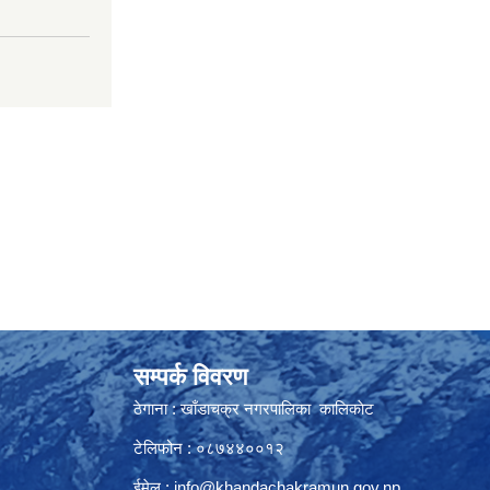
सम्पर्क विवरण
ठेगाना : खाँडाचक्र नगरपालिका कालिकाेट
टेलिफोन : ०८७४४००१२
ईमेल :
info@khandachakramun.gov.np