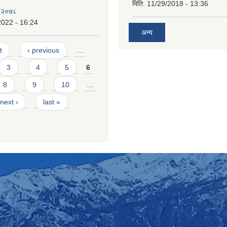
मिति:
11/29/2018 - 13:36
न २०७८
2022 - 16:24
अन्य
t
‹ previous
…
3
4
5
6
8
9
10
…
next ›
last »