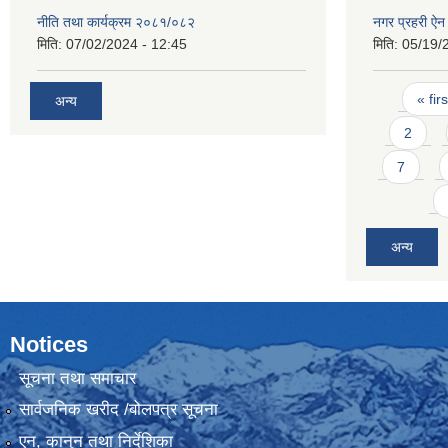
नीति तथा कार्यक्रम २०८१/०८२
नगर प्रहरी ऐ
मिति:
07/02/2024 - 12:45
मिति:
05/19/
Pages
« firs
अन्य
2
7
अन्य
Notices
सूचना तथा समाचार
सार्वजनिक खरीद /बोलपत्र सूचना
एन, कानुन तथा निर्देशिका