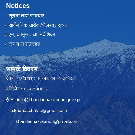
Notices
सूचना तथा समाचार
सार्वजनिक खरीद /बोलपत्र सूचना
एन, कानुन तथा निर्देशिका
कर तथा शुल्कहरु
सम्पर्क विवरण
ठेगाना : खाँडाचक्र नगरपालिका कालिकाेट
टेलिफोन : ०८७४४००१२
ईमेल :
info@khandachakramun.gov.np
ito.khandachakra@gmail.com
khandachakra.mun@gmail.com