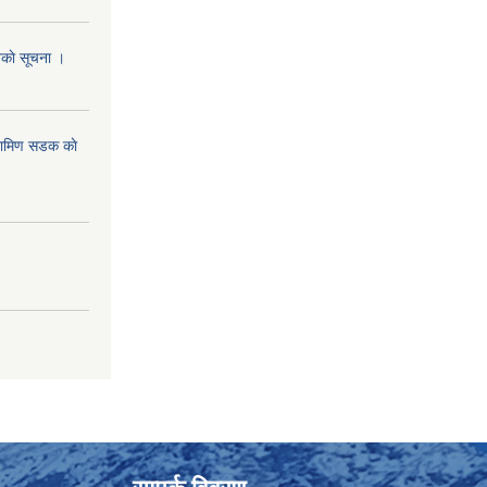
ानकाे सूचना ।
रामिण सडक काे