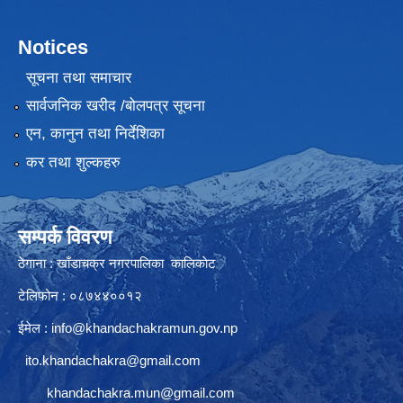
Notices
सूचना तथा समाचार
सार्वजनिक खरीद /बोलपत्र सूचना
एन, कानुन तथा निर्देशिका
कर तथा शुल्कहरु
सम्पर्क विवरण
ठेगाना : खाँडाचक्र नगरपालिका कालिकाेट
टेलिफोन : ०८७४४००१२
ईमेल :
info@khandachakramun.gov.np
ito.khandachakra@gmail.com
khandachakra.mun@gmail.com