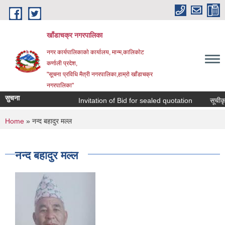
Skip to main content
खाँडाचक्र नगरपालिका
नगर कार्यपालिकाकाे कार्यालय, मान्म,कालिकाेट
क‍र्णाली प्रदेश,
"सूचना प्रविधि मैत्री नगरपालिका,हाम्राे खाँडाचक्र
नगरपालिका"
सुचना
Invitation of Bid for sealed quotation
सूचीकृत 
You are here
Home
» नन्द बहादुर मल्ल
नन्द बहादुर मल्ल