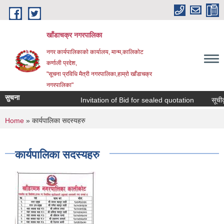
Skip to main content
खाँडाचक्र नगरपालिका
नगर कार्यपालिकाकाे कार्यालय, मान्म,कालिकाेट
क‍र्णाली प्रदेश,
"सूचना प्रविधि मैत्री नगरपालिका,हाम्राे खाँडाचक्र
नगरपालिका"
सुचना
Invitation of Bid for sealed quotation
सूचीकृत
You are here
Home
» कार्यपालिका सदस्यहरु
कार्यपालिका सदस्यहरु